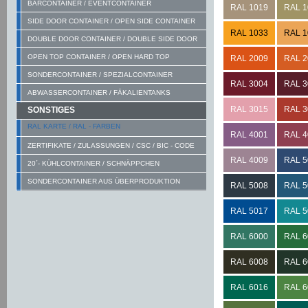
BARCONTAINER / EVENTCONTAINER
RAL 1019
RAL 1
SIDE DOOR CONTAINER / OPEN SIDE CONTAINER
RAL 1033
RAL 1
DOUBLE DOOR CONTAINER / DOUBLE SIDE DOOR
OPEN TOP CONTAINER / OPEN HARD TOP
RAL 2009
RAL 2
SONDERCONTAINER / SPEZIALCONTAINER
RAL 3004
RAL 3
ABWASSERCONTAINER / FÄKALIENTANKS
RAL 3015
RAL 3
SONSTIGES
RAL KARTE / RAL - FARBEN
RAL 4001
RAL 4
ZERTIFIKATE / ZULASSUNGEN / CSC / BIC - CODE
RAL 4009
RAL 5
20´- KÜHLCONTAINER / SCHNÄPPCHEN
SONDERCONTAINER AUS ÜBERPRODUKTION
RAL 5008
RAL 5
RAL 5017
RAL 5
RAL 6000
RAL 6
RAL 6008
RAL 6
RAL 6016
RAL 6