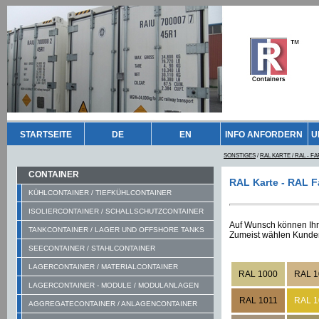
STARTSEITE
DE
EN
INFO ANFORDERN
U
SONSTIGES
/
RAL KARTE / RAL - F
CONTAINER
RAL Karte - RAL F
KÜHLCONTAINER / TIEFKÜHLCONTAINER
ISOLIERCONTAINER / SCHALLSCHUTZCONTAINER
Auf Wunsch können Ihr
TANKCONTAINER / LAGER UND OFFSHORE TANKS
Zumeist wählen Kunden
SEECONTAINER / STAHLCONTAINER
-
LAGERCONTAINER / MATERIALCONTAINER
RAL 1000
RAL 1
LAGERCONTAINER - MODULE / MODULANLAGEN
RAL 1011
RAL 1
AGGREGATECONTAINER / ANLAGENCONTAINER