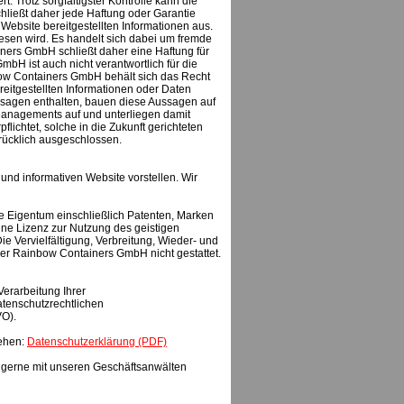
. Trotz sorgfältigster Kontrolle kann die
hließt daher jede Haftung oder Garantie
r Website bereitgestellten Informationen aus.
wiesen wird. Es handelt sich dabei um fremde
iners GmbH schließt daher eine Haftung für
mbH ist auch nicht verantwortlich für die
bow Containers GmbH behält sich das Recht
eitgestellten Informationen oder Daten
ussagen enthalten, bauen diese Aussagen auf
nagements auf und unterliegen damit
lichtet, solche in die Zukunft gerichteten
rücklich ausgeschlossen.
nd informativen Website vorstellen. Wir
ge Eigentum einschließlich Patenten, Marken
eine Lizenz zur Nutzung des geistigen
Vervielfältigung, Verbreitung, Wieder- und
der Rainbow Containers GmbH nicht gestattet.
erarbeitung Ihrer
tenschutzrechtlichen
VO).
sehen:
Datenschutzerklärung (PDF)
 gerne mit unseren Geschäftsanwälten