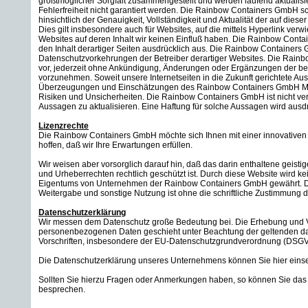
größtmöglicher Sorgfalt zusammengestellt und werden laufend aktualisiert
Fehlerfreiheit nicht garantiert werden. Die Rainbow Containers GmbH sc
hinsichtlich der Genauigkeit, Vollständigkeit und Aktualität der auf diese
Dies gilt insbesondere auch für Websites, auf die mittels Hyperlink ver
Websites auf deren Inhalt wir keinen Einfluß haben. Die Rainbow Conta
den Inhalt derartiger Seiten ausdrücklich aus. Die Rainbow Containers G
Datenschutzvorkehrungen der Betreiber derartiger Websites. Die Rain
vor, jederzeit ohne Ankündigung, Änderungen oder Ergänzungen der ber
vorzunehmen. Soweit unsere Internetseiten in die Zukunft gerichtete A
Überzeugungen und Einschätzungen des Rainbow Containers GmbH Ma
Risiken und Unsicherheiten. Die Rainbow Containers GmbH ist nicht verpf
Aussagen zu aktualisieren. Eine Haftung für solche Aussagen wird ausd
Lizenzrechte
Die Rainbow Containers GmbH möchte sich Ihnen mit einer innovativen u
hoffen, daß wir Ihre Erwartungen erfüllen.
Wir weisen aber vorsorglich darauf hin, daß das darin enthaltene geisti
und Urheberrechten rechtlich geschützt ist. Durch diese Website wird k
Eigentums von Unternehmen der Rainbow Containers GmbH gewährt. Die 
Weitergabe und sonstige Nutzung ist ohne die schriftliche Zustimmung 
Datenschutzerklärung
Wir messen dem Datenschutz große Bedeutung bei. Die Erhebung und V
personenbezogenen Daten geschieht unter Beachtung der geltenden da
Vorschriften, insbesondere der EU-Datenschutzgrundverordnung (DSG
Die Datenschutzerklärung unseres Unternehmens können Sie hier ein
Sollten Sie hierzu Fragen oder Anmerkungen haben, so können Sie das
besprechen.