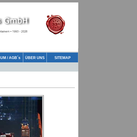
UM / AGB´s
ÜBER UNS
SITEMAP