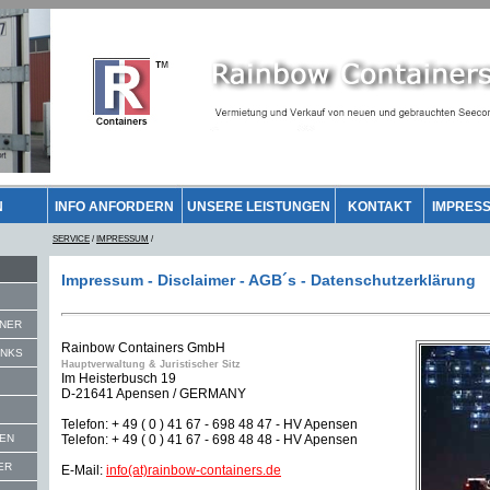
N
INFO ANFORDERN
UNSERE LEISTUNGEN
KONTAKT
IMPRESS
SERVICE
/
IMPRESSUM
/
Impressum - Disclaimer - AGB´s - Datenschutzerklärung
INER
Rainbow Containers GmbH
ANKS
Hauptverwaltung & Juristischer Sitz
Im Heisterbusch 19
D-21641 Apensen / GERMANY
Telefon: + 49 ( 0 ) 41 67 - 698 48 47 - HV Apensen
GEN
Telefon: + 49 ( 0 ) 41 67 - 698 48 48 - HV Apensen
ER
E-Mail:
info(at)rainbow-containers.de