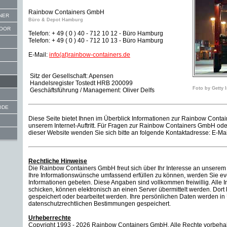
Rainbow Containers GmbH
INER
Büro & Depot Hamburg
DOOR
Telefon: + 49 ( 0 ) 40 - 712 10 12 - Büro Hamburg
Telefon: + 49 ( 0 ) 40 - 712 10 13 - Büro Hamburg
E-Mail:
info(at)rainbow-containers.de
Sitz der Gesellschaft: Apensen
Handelsregister Tostedt HRB 200099
Foto by Getty 
Geschäftsführung / Management: Oliver Delfs
CODE
Diese Seite bietet Ihnen im Überblick Informationen zur Rainbow Conta
unserem Internet-Auftritt. Für Fragen zur Rainbow Containers GmbH od
dieser Website wenden Sie sich bitte an folgende Kontaktadresse: E-M
Rechtliche Hinweise
Die Rainbow Containers GmbH freut sich über Ihr Interesse an unser
Ihre Informationswünsche umfassend erfüllen zu können, werden Sie ev
Informationen gebeten. Diese Angaben sind vollkommen freiwillig. Alle 
schicken, können elektronisch an einen Server übermittelt werden. Dort
gespeichert oder bearbeitet werden. Ihre persönlichen Daten werden i
datenschutzrechtlichen Bestimmungen gespeichert.
Urheberrechte
Copyright 1993 - 2026 Rainbow Containers GmbH. Alle Rechte vorbehal