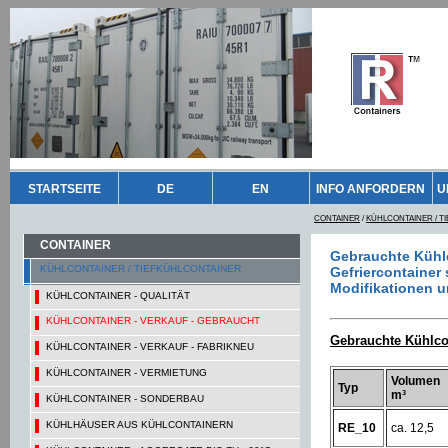
STARTSEITE
DE
EN
INFO ANFORDERN
U
CONTAINER
/
KÜHLCONTAINER / T
CONTAINER
Gebrauchte Kühlc
KÜHLCONTAINER / TIEFKÜHLCONTAINER
Gefriercontainer
Modifikationen u
KÜHLCONTAINER - QUALITÄT
KÜHLCONTAINER - VERKAUF - GEBRAUCHT
Gebrauchte Kühlcon
KÜHLCONTAINER - VERKAUF - FABRIKNEU
KÜHLCONTAINER - VERMIETUNG
Volumen
Typ
m³
KÜHLCONTAINER - SONDERBAU
KÜHLHÄUSER AUS KÜHLCONTAINERN
RE_10
ca. 12,5