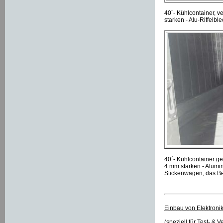
40´- Kühlcontainer, 
starken - Alu-Riffelb
40´- Kühlcontainer g
4 mm starken - Alumin
Stickenwagen, das Be
Einbau von Elektroni
(speziell für Test- &