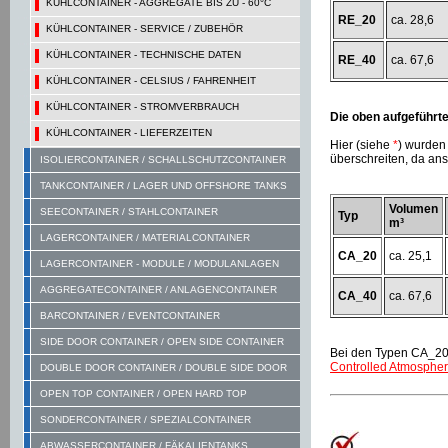
KÜHLCONTAINER - AGGREGATE BIS ZU - 60°C
RE_20
ca. 28,6
KÜHLCONTAINER - SERVICE / ZUBEHÖR
KÜHLCONTAINER - TECHNISCHE DATEN
RE_40
ca. 67,6
KÜHLCONTAINER - CELSIUS / FAHRENHEIT
KÜHLCONTAINER - STROMVERBRAUCH
Die oben aufgeführt
KÜHLCONTAINER - LIEFERZEITEN
Hier (siehe
*
) wurden
überschreiten, da ans
ISOLIERCONTAINER / SCHALLSCHUTZCONTAINER
TANKCONTAINER / LAGER UND OFFSHORE TANKS
Volumen
SEECONTAINER / STAHLCONTAINER
Typ
m³
LAGERCONTAINER / MATERIALCONTAINER
CA_20
ca. 25,1
LAGERCONTAINER - MODULE / MODULANLAGEN
AGGREGATECONTAINER / ANLAGENCONTAINER
CA_40
ca. 67,6
BARCONTAINER / EVENTCONTAINER
SIDE DOOR CONTAINER / OPEN SIDE CONTAINER
Bei den Typen CA_20 
Controlled Atmosphe
DOUBLE DOOR CONTAINER / DOUBLE SIDE DOOR
OPEN TOP CONTAINER / OPEN HARD TOP
SONDERCONTAINER / SPEZIALCONTAINER
ABWASSERCONTAINER / FÄKALIENTANKS