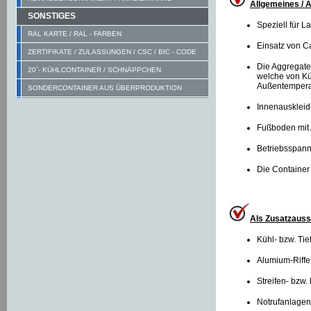
Allgemeines / 
SONSTIGES
Speziell für L
RAL KARTE / RAL - FARBEN
Einsatz von C
ZERTIFIKATE / ZULASSUNGEN / CSC / BIC - CODE
Die Aggregate
20´- KÜHLCONTAINER / SCHNÄPPCHEN
welche von Kü
Außentemperat
SONDERCONTAINER AUS ÜBERPRODUKTION
Innenauskleid
Fußboden mit A
Betriebsspannu
Die Container 
Als Zusatzauss
Kühl- bzw. Ti
Alumium-Riffe
Streifen- bzw
Notrufanlagen